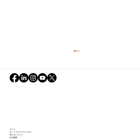
スコアボードの向こう側：シドニー大学
ホーム
の未来のリーダーたちから学ぶこと
ポッシブルワールド®とは
私たちについて
会社概要