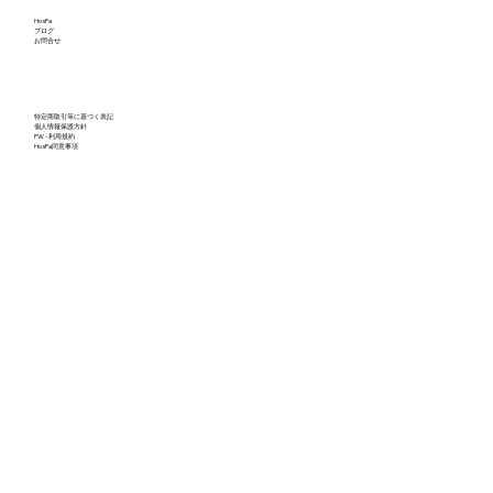
HosPa
ブログ
お問合せ
特定商取引等に基づく表記
個人情報保護方針
PW - 利用規約
HosPa同意事項