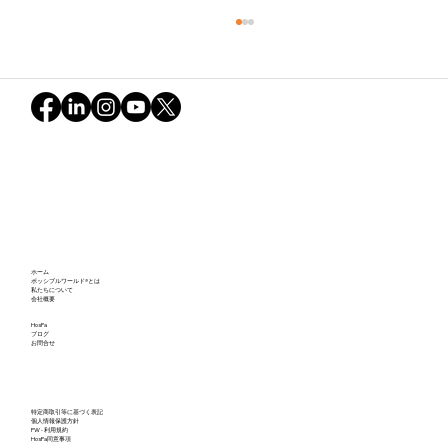
不確実な世界とグリーン・スノーボール
ホーム
の軌跡：ポッシブルワールドが映し出し
ポッシブルワールド®とは
私たちについて
会社概要
た私たちの可能性（後編）
HosPa
ブログ
お問合せ
特定商取引等に基づく表記
個人情報保護方針
PW - 利用規約
HosPa同意事項