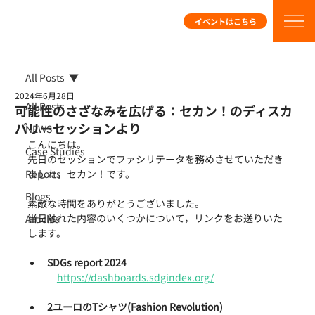
イベントはこちら
All Posts
2024年6月28日
All Posts
可能性のさざなみを広げる：セカン！のディスカ
バリーセッションより
NEWS
こんにちは。
Case Studies
先日のセッションでファシリテータを務めさせていただき
Reports
ました，セカン！です。
Blogs
素敵な時間をありがとうございました。
当日触れた内容のいくつかについて，リンクをお送りいた
Articles
します。
SDGs report 2024
https://dashboards.sdgindex.org/
2ユーロのTシャツ(Fashion Revolution)