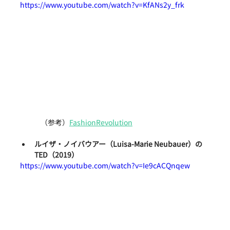
https://www.youtube.com/watch?v=KfANs2y_frk
（参考）
FashionRevolution
ルイザ・ノイバウアー（Luisa-Marie Neubauer）の
TED（2019）
https://www.youtube.com/watch?v=Ie9cACQnqew