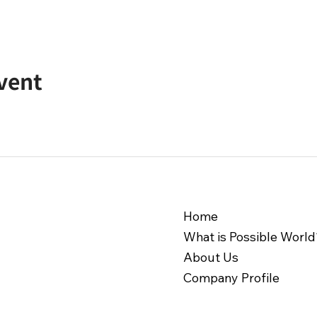
event
Home
What is Possible World
About Us
Company Profile