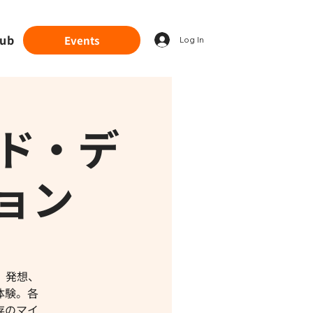
lub
Events
Log In
ルド・デ
ョン
、発想、
体験。各
存のマイ