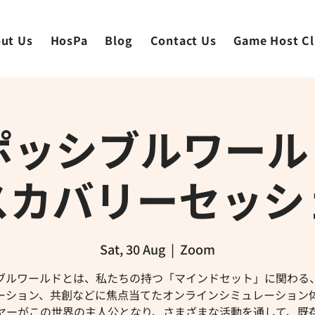
ut Us
HosPa
Blog
Contact Us
Game Host C
] ポッシブルワー
スカバリーセッシ
Sat, 30 Aug
  |  
Zoom
ブルワールドとは、私たちの持つ「マインドセット」に関わる
ーション、共創などに焦点当てたオンラインシミュレーション
ヤーがこの世界の主人公となり、さまざまな活動を通して、既