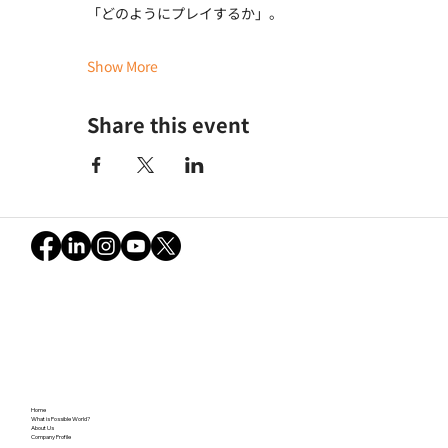
「どのようにプレイするか」。
Show More
Share this event
Home
What is Possible World?
About Us
Company Profile