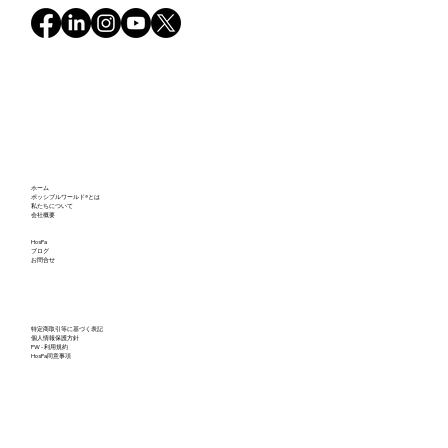
ホーム
ポッシブルワールド®とは
私たちについて
会社概要
HosPa
ブログ
お問合せ
特定商取引等に基づく表記
個人情報保護方針
PW - 利用規約
HosPa同意事項