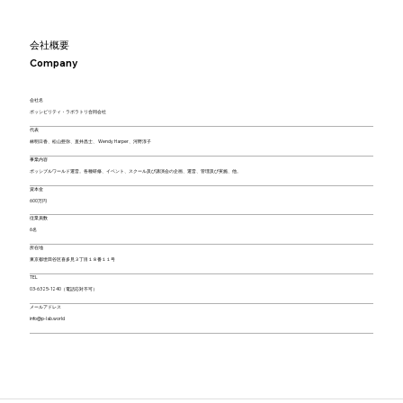
会社概要
Company
会社名
ポッシビリティ・ラボラトリ合同会社
代表
林明日香、松山亜弥、直井昌士、 Wendy Harper、河野淳子
事業内容
ポッシブルワールド運営。各種研修、イベント、スクール及び講演会の企画、運営、管理及び実施、他。
資本金
600万円
従業員数
6名
所在地
東京都世田谷区喜多見３丁目１８番１１号
TEL
03-6325-1240（電話応対不可）
メールアドレス
info@p-lab.world