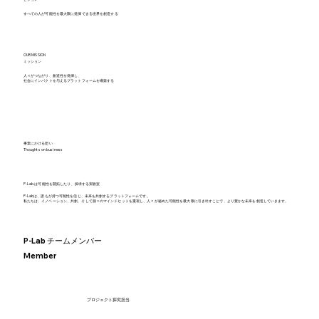
すべての人が可能性を最大限に発揮できる世界を創造する
OUR MISSION
ミッション
人々がつながり、創造性を発揮し、
社会にインパクトを与えるプラットフォームを構築する
事業にかける想い
Thoughts on business
P-Lab.は可能性を開拓したり、探求する実験室
P-Labは、誰もが持つ可能性を信じ、未来を共創するプラットフォームです。
私たちは、イノベーション、共創、そして個々のマインドセットを重視し、人々が秘めた可能性を最大限に引き出すことで、より豊かな未来を創造していきます。
P-Lab チームメンバー
Member
プロジェクト探究担当