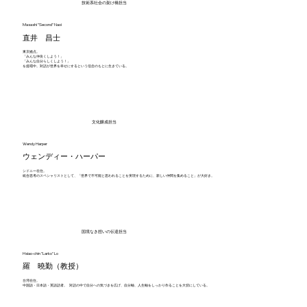
技術系社会の架け橋担当
Masashi "Second" Naoi
直井 昌士
東京拠点。
「みんな仲良くしよう！」
「みんな自分らしくしよう！」
を提唱中。対話が世界を幸せにするという信念のもとに生きている。
文化醸成担当
Wendy Harper
ウェンディー・ハーパー
シドニー在住。
統合思考のスペシャリストとして、「世界で不可能と思われることを実現するために、新しい仲間を集めること」が大好き。
国境なき想いの伝達担当
Hsiao-chin "Larko" Lo
羅 曉勤
（教授）
台湾在住。
中国語・日本語・英語話者。 対話の中で自分への気づきを広げ、自分軸、人生軸をしっかり作ることを大切にしている。