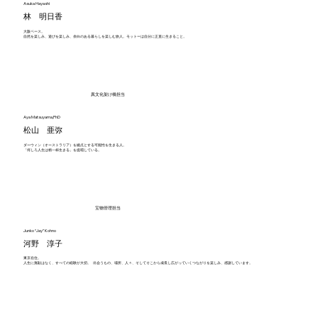
Asuka Hayashi
林 明日香
大阪ベース。
自然を楽しみ、遊びを楽しみ、余白のある暮らしを楽しむ旅人。モットーは自分に正直に生きること。
異文化架け橋担当
Aya Matsuyama,PhD
松山 亜弥
ダーウィン（オーストラリア）を拠点とする可能性を生きる人。
「何しろ人生は精一杯生きる」を提唱している。
宝物管理担当
Junko “Jay” Kohno
河野 淳子
東京在住。
人生に無駄はなく、すべての経験が大切。 出会うもの、場所、人々、そしてそこから成長し広がっていくつながりを楽しみ、感謝しています。