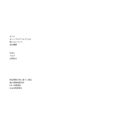
ホーム
ポッシブルワールド®とは
私たちについて
会社概要
HosPa
ブログ
お問合せ
特定商取引等に基づく表記
個人情報保護方針
PW - 利用規約
HosPa同意事項