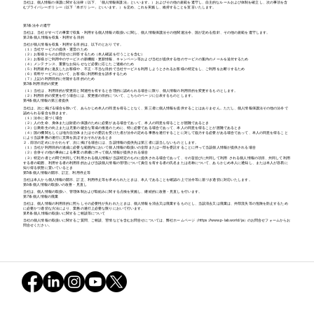
当社は、個人情報の保護に関する法律（以下、「個人情報保護法」といいます。）およびその他の規範を遵守し、自主的なルールおよび体制を確立し、次の事項を含
むプライバシーポリシー（以下「本ポリシー」といいます。）を定め、これを実施し、維持することを宣言いたします。
第1条 法令の遵守
当社は、当社がすべての事業で収集・利用する個人情報の取扱いに関し、個人情報保護法その他関連法令、国が定める指針、その他の規範を遵守します。
第2条 個人情報を収集・利用する目的
当社が個人情報を収集・利用する目的は、以下のとおりです。
（１）当社サービスの提供・運営のため
（２）お客様からのお問合せに回答するため（本人確認を行うことを含む）
（３）お客様がご利用中のサービスの新機能・更新情報、キャンペーン等および当社が提供する他のサービスの案内のメールを送付するため
（４）メンテナンス、重要なお知らせなど必要に応じたご連絡のため
（５）利用規約に違反したお客様や、不正・不当な目的で当社サービスを利用しようとされるお客様の特定をし、ご利用をお断りするため
（６）有料サービスにおいて、お客様に利用料金を請求するため
（７）上記の利用目的に付随する目的のため
第3条 利用目的の変更
（１）当社は、利用目的が変更前と関連性を有すると合理的に認められる場合に限り、個人情報の利用目的を変更するものとします。
（２）利用目的の変更を行う場合には、変更後の目的について、こちらのページに公表するものとします。
第4条 個人情報の第三者提供
当社は、次に掲げる場合を除いて、あらかじめ本人の同意を得ることなく、第三者に個人情報を提供することはありません。ただし、個人情報保護法その他の法令で
認められる場合を除きます。
（１）法令に基づく場合
（２）人の生命、身体または財産の保護のために必要がある場合であって、本人の同意を得ることが困難であるとき
（３）公衆衛生の向上または児童の健全な育成の推進のために、特に必要である場合であって、本人の同意を得ることが困難であるとき
（４）国の機関もしくは地方自治体またはその委託を受けた者が法令の定める事務を遂行することに対して協力する必要がある場合であって、本人の同意を得ること
により当該事務の遂行に支障を及ぼすおそれがあるとき
２．前項の定めにかかわらず、次に掲げる場合には、当該情報の提供先は第三者に該当しないものとします。
（１）当社が利用目的の達成に必要な範囲内において個人情報の取扱いの全部または一部を委託することに伴って当該個人情報が提供される場合
（２）合併その他の事由による事業の承継に伴って個人情報が提供される場合
（３）特定の者との間で共同して利用される個人情報が当該特定のものに提供される場合であって、その旨並びに共同して利用 される個人情報の項目、共同して利用
する者の範囲、利用する者の利用目的および当該個人情報の管理について責任を有する者の氏名または名称について、あらかじめ本人に通知し、または本人が容易に
知り得る状態に置いているとき
第5条 個人情報の開示、訂正、利用停止等
当社は本人から個人情報の開示、訂正、利用停止等を求められたときは、本人であることを確認の上で法令等に基づき適切に対応いたします。
第6条 個人情報の取扱いの改善・見直し
当社は、個人情報の取扱い、管理体制および取組みに関する点検を実施し、継続的に改善・見直しを行います。
第7条 個人情報の廃棄
当社は、個人情報の利用目的に照らしその必要性が失われたときは、個人情報を消去又は廃棄するものとし、当該消去又は廃棄は、外部流失等の危険を防止するため
に必要かつ適切な方法により、業務の遂行上必要な限りにおいて行います。
第8条 個人情報の取扱いに関するご相談等について
当社の個人情報の取扱いに関するご質問、ご相談、苦情などを含むお問合せについては、弊社ホームページ（
https://www.p-lab.world/ja
）のお問合せフォームからお
問合せください。