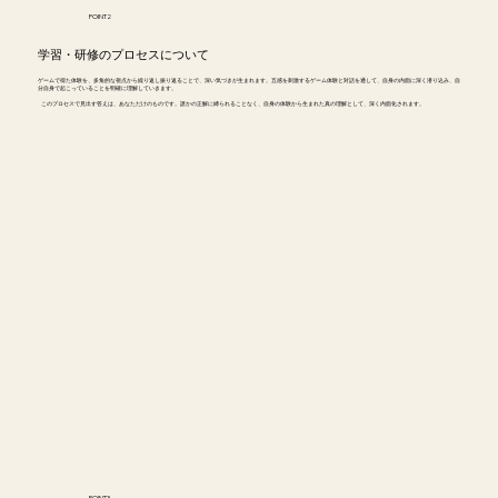
POINT2
ポッシブルワールドの可能性を信じ、よ
学習・研修のプロセスについて
ゲームで得た体験を、多角的な視点から繰り返し振り返ることで、深い気づきが生まれます。五感を刺激するゲーム体験と対話を通して、自身の内面に深く潜り込み、自
り多くの人々にその体験を届ける。

分自身で起こっていることを明確に理解していきます。
このプロセスで見出す答えは、あなただけのものです。誰かの正解に縛られることなく、自身の体験から生まれた真の理解として、深く内面化されます。
それが、P-Labの使命。

私たちと一緒に、未来への扉を開きませ
んか。
POINT3