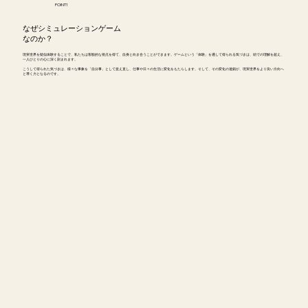
POINT1
このプロセスは、チームメンバーの結び
なぜシミュレーションゲーム
なのか？
つきの深化、創造的な課題への取り組み
現実世界を疑似体験することで、私たちは客観的な視点を得て、自身と向き合うことができます。ゲームという「体験」を通して得られる気づきは、頭での理解を超え、
一人ひとりの心に深く刻まれます。
方、潜在能力の発見など、多様な効果を
こうして得られた気づきは、様々な事象を「自分事」として捉え直し、仕事や日々の生活に変化をもたらします。そして、その変化の連鎖が、現実世界をより良い方向へ
と導く力となるのです。
呼び覚まします。

企業研修から教育、地域活性化まで。

私たちは一つひとつのニーズに寄り添
い、

一期一会の対話から生まれる変容を支援
する。

それが、私たちのお届けするオーダーメ
イドのセッションです。
