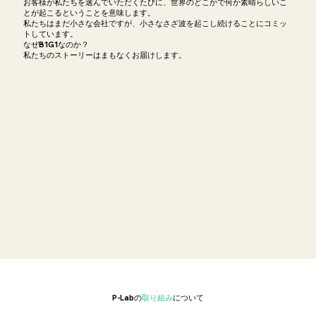
お客様が私たちを選んでいただくたびに、世界のどこかで何か素晴らしいこ
とが起こるということを意味します。
私たちはまだ小さな会社ですが、小さなさざ波を起こし続けることにコミッ
トしています。
なぜB1G1なのか？
私たちのストーリーはまもなくお届けします。
P-Labの
取り組み
について