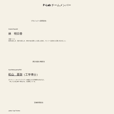
P-Lab チームメンバー
プロジェクト探究担当
Asuka Hayashi
林 明日香
大阪ベース。
自然を楽しみ、遊びを楽しみ、余白のある暮らしを楽しむ旅人。モットーは自分に正直に生きること。
異文化架け橋担当
Aya Matsuyama,PhD
松山 亜弥
（工学博士）
ダーウィン（オーストラリア）を拠点とする可能性を生きる人。
「何しろ人生は精一杯生きる」を提唱している。
宝物管理担当
Junko “Jay” Kohno