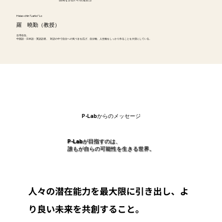
Hsiao-chin "Larko" Lo
羅 曉勤
（教授）
台湾在住。
中国語・日本語・英語話者。 対話の中で自分への気づきを広げ、自分軸、人生軸をしっかり作ることを大切にしている。
P-Labからのメッセージ
P-Labが目指すのは、
誰もが自らの可能性を生きる世界。
人々の潜在能力を最大限に引き出し、よ
り良い未来を共創すること。
