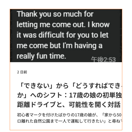
2 日前
7
「できない」から「どうすればできる
か」へのシフト：17歳の娘の初単独中
距離ドライブと、可能性を開く対話
初心者マークを付けたばかりの17歳の娘が、「家から50キ
ロ離れた自然公園まで一人で運転して行きたい」と尋ねてき
ました。親としては、まだ経験の浅い娘を時速100キロの郊