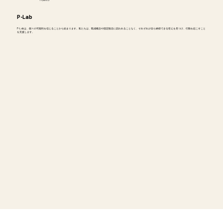
P-Lab
P-Labは、個々の可能性を信じることから始まります。私たちは、既成概念や固定観念に囚われることなく、それぞれが自ら納得できる答えを見つけ、行動を起こすこと
を支援します。