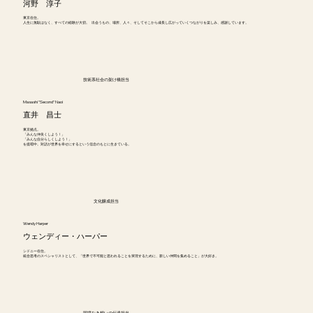
河野 淳子
東京在住。
人生に無駄はなく、すべての経験が大切。 出会うもの、場所、人々、そしてそこから成長し広がっていくつながりを楽しみ、感謝しています。
技術系社会の架け橋担当
Masashi "Second" Naoi
直井 昌士
東京拠点。
「みんな仲良くしよう！」
「みんな自分らしくしよう！」
を提唱中。対話が世界を幸せにするという信念のもとに生きている。
文化醸成担当
Wendy Harper
ウェンディー・ハーパー
シドニー在住。
統合思考のスペシャリストとして、「世界で不可能と思われることを実現するために、新しい仲間を集めること」が大好き。
国境なき想いの伝達担当