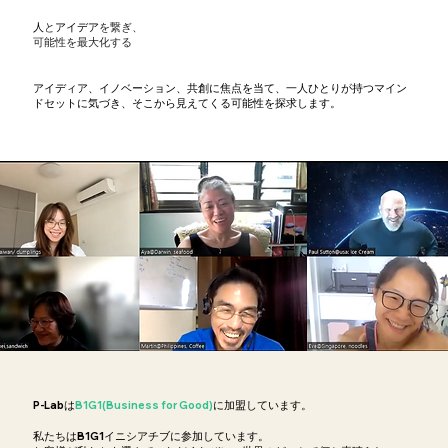
人
と
アイデア
を繋ぎ、
可能性を最大化する
アイディア、イノベーション、共創に焦点を当て、一人ひとりが持つマイン
ドセットに気づき、そこから見えてくる可能性を探求します。
P-Labは
B1G1(Business
for
Good)
に加盟しています。
私たちはB1G1イニシアチブに参加しています。