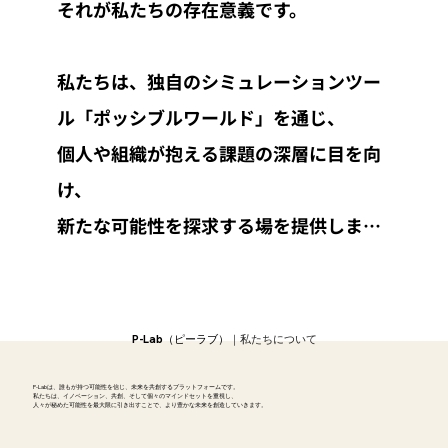
それが私たちの存在意義です。

私たちは、独自のシミュレーションツー
ル「ポッシブルワールド」を通じ、

個人や組織が抱える課題の深層に目を向
け、

新たな可能性を探求する場を提供しま
す。

仮想世界で多様な役割を体験し、

P-Lab（ピーラブ）
｜私たちについて
正解のない問いに向け、

P-Labは、誰もが持つ可能性を信じ、未来を共創するプラットフォームです。
自由に思考を試す。

私たちは、イノベーション、共創、そして個々のマインドセットを重視し、
人々が秘めた可能性を最大限に引き出すことで、より豊かな未来を創造していきます。