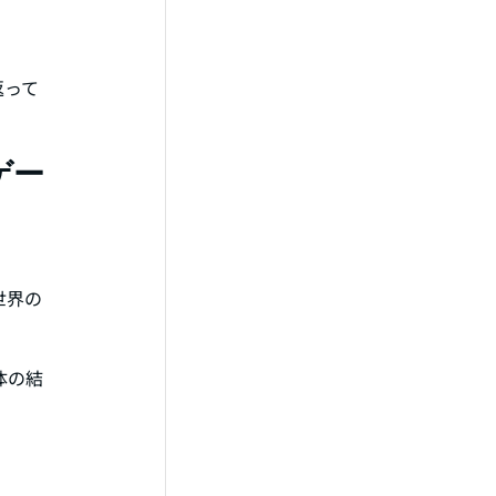
返って
ゲー
世界の
体の結