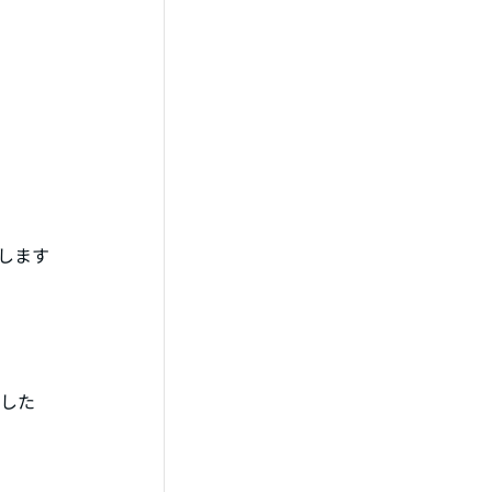
します
ました