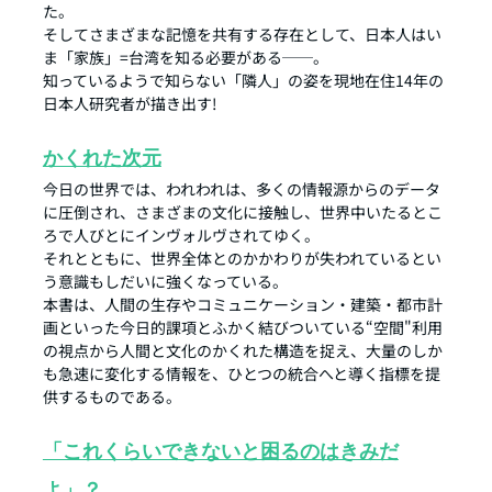
た。
そしてさまざまな記憶を共有する存在として、日本人はい
ま「家族」=台湾を知る必要がある──。
知っているようで知らない「隣人」の姿を現地在住14年の
日本人研究者が描き出す!
かくれた次元
今日の世界では、われわれは、多くの情報源からのデータ
に圧倒され、さまざまの文化に接触し、世界中いたるとこ
ろで人びとにインヴォルヴされてゆく。
それとともに、世界全体とのかかわりが失われているとい
う意識もしだいに強くなっている。
本書は、人間の生存やコミュニケーション・建築・都市計
画といった今日的課項とふかく結びついている“空間"利用
の視点から人間と文化のかくれた構造を捉え、大量のしか
も急速に変化する情報を、ひとつの統合へと導く指標を提
供するものである。
「これくらいできないと困るのはきみだ
よ」？