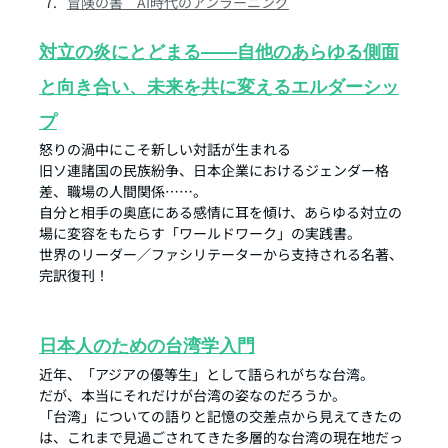
冒険の書　AI時代のアンラーニング
対立の炎にとどまる――自他のあらゆる側面
と向き合い、未来を共に変えるエルダーシッ
プ
怒りの渦中にこそ新しい対話が生まれる
旧ソ連諸国の民族紛争、日本企業におけるジェンダー格
差、職場の人間関係……。
自分と相手の奥底にある感情に耳を傾け、あらゆる対立の
場に変容をもたらす「ワールドワーク」の実践書。
世界のリーダー／ファシリテーターから支持される名著、
完訳復刊！
日本人のための台湾学入門
近年、「アジアの優等生」として語られがちな台湾。
だが、本当にそれだけが台湾の姿なのだろうか。
「台湾」についての語りと記憶の交差点から見えてきたの
は、これまで見過ごされてきた多層的な台湾の現在地だっ