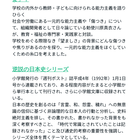
学校の内外から教師・子どもに向けられる能力主義を語り
ひらく
社会や労働にある一元的な能力主義や「傷つき」につい
て、組織開発者として日々論じている勅使川原真衣さん
が、教育・福祉の専門家・実践家と対談。
学校をめぐる際限なき「望ましさ」の背景にどんな傷つき
や焦りがあるのかを探り、一元的な能力主義をほぐしてい
くための糸口を考えました。
逆説の日本史シリーズ
小学館発行の『週刊ポスト』誌平成4年（1992年）1月1日
号から連載されており、ある程度内容がたまると小学館か
ら単行本として刊行され、さらに小学館文庫に収録されて
いる。
日本の歴史を創るのは「言霊、和、怨霊、穢れ」への無意
識の信仰に基づく非論理的な日本人の行動と分析し、史料
絶対主義を排し、その書かれた、書かれなかった背景をも
深く考察すべきこと、「時代で常識とされていたことは記
録されなかった」こと及び通史的考察の重要性を強調し、
シリーズ全体を貫くテーマとしている。