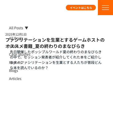
イベントはこちら
All Posts
2025年12月1日
All Posts
ファシリテーションを生業とするゲームホストの
オススメ書籍_夏の終わりのまなびらき
NEWS
先日開催したポッシブルワールド夏の終わりのまなびらき
Case Studies
の中で、セッション発表者が紹介してくれた本をご紹介し
Reports
ます！ファシリテーションを生業とする人たちが普段どん
な本を読んでいるのか？
Blogs
Articles