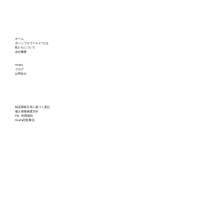
ホーム
ポッシブルワールド®とは
私たちについて
会社概要
HosPa
ブログ
お問合せ
特定商取引等に基づく表記
個人情報保護方針
PW - 利用規約
HosPa同意事項