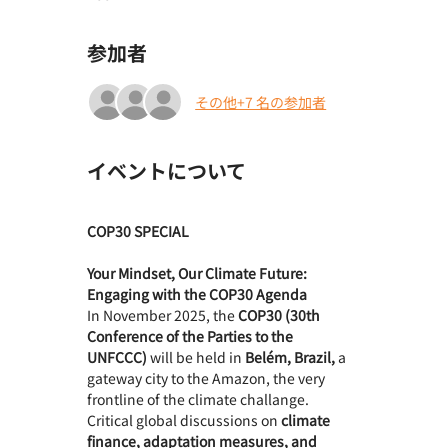
参加者
その他+7 名の参加者
イベントについて
COP30 SPECIAL
Your Mindset, Our Climate Future: 
Engaging with the COP30 Agenda
In November 2025, the 
COP30 (30th 
Conference of the Parties to the 
UNFCCC)
 will be held in 
Belém, Brazil,
 a 
gateway city to the Amazon, the very 
frontline of the climate challange. 
Critical global discussions on 
climate 
finance, adaptation measures, and 