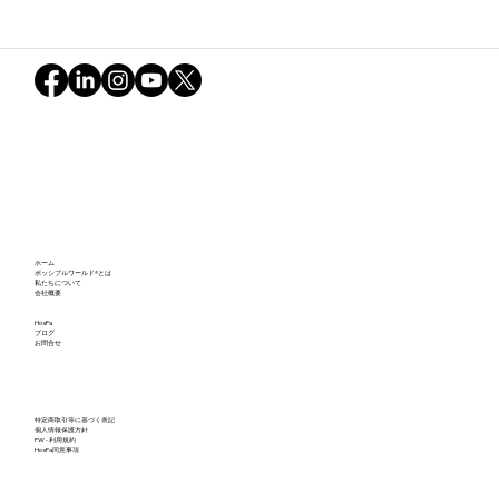
ホーム
ポッシブルワールド®とは
私たちについて
会社概要
HosPa
ブログ
お問合せ
特定商取引等に基づく表記
個人情報保護方針
PW - 利用規約
HosPa同意事項