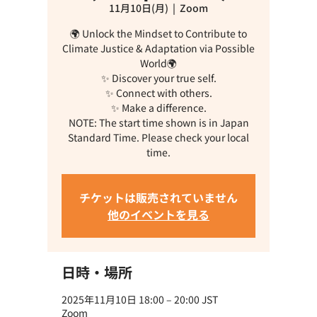
11月10日(月)
  |  
Zoom
🌍 Unlock the Mindset to Contribute to
Climate Justice & Adaptation via Possible
World🌍
✨ Discover your true self.
✨ Connect with others.
✨ Make a difference.
NOTE: The start time shown is in Japan
Standard Time. Please check your local
time.
チケットは販売されていません
他のイベントを見る
日時・場所
2025年11月10日 18:00 – 20:00 JST
Zoom