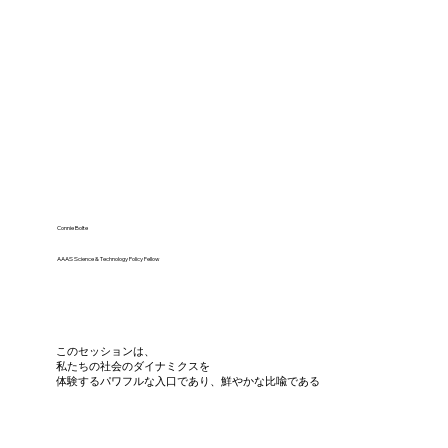
Connie Bolte
AAAS Science & Technology Policy Fellow
このセッションは、
私たちの社会のダイナミクスを
体験するパワフルな入口であり、鮮やかな比喩である