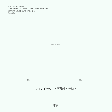
ポッシブルワールド® は、
「マインドセット」「可能性」「行動」の繋がりを自ら発見し、
組織の未来を自分事として「体感」する
共創の場です。
マインドセット
可能性
行動
マインドセット × 可能性 × 行動 ＝
変容