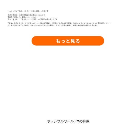
一人ひとりが「起点」となり、「生きた組織」を共創する
従来の研修で、社員の意識は本当に変わりましたか？
受け身の姿勢から、変容は生まれません
自ら「気づき」、「動き出す」。その時、人は可能性の扉を開くのです。
P-Labが提供する「ポッシブルワールド」は、深い自己理解と「肚落ち」を促す体験型研修。独自のオンラインシミュレーション手法を用いること
で、単なるスキルアップを超えた強いチームビルディングを実現し、自分ごと意識を醸成し、組織全体の持続的成長へと導きます。
もっと見る
ポッシブルワールド®の特徴