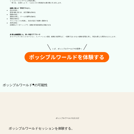
シミュレーションゲームと対話を通し、
「気づき」 を促すことで、一人ひとりの 潜在能力を最大限に引き出します。
組織と個人の「変容プロセス」
自分を知る：
思考の癖に気づき、自己理解を深める
組織を知る：
感情を共有し、チームの連帯を強める
視座を高める：
マインドセットを転換し、自分が起点で組織へ貢献する
未来を創る：
自律的なリーダーシップで、組織の持続的成長を加速させる
多様な組織課題にも、深い対話でアプローチ
ダイバーシティ＆インクルージョン、イノベーション促進、組織文化変革など、一筋縄ではいかない組織の課題に対し、対話を通じた変容をもたらします。
いざ、ポッシブルワールド®の世界へ
ポッシブルワールドを体験する
ポッシブルワールド®の可能性
ポッシブルワールドの入り口
ポッシブルワールドセッションを体験する。