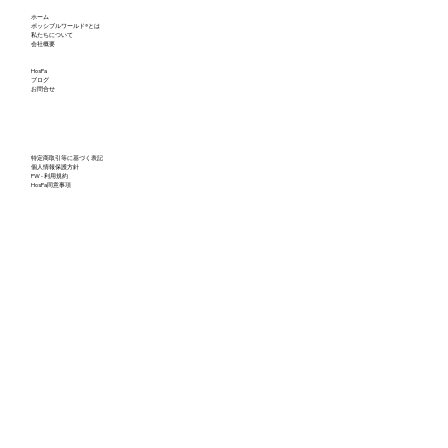
ホーム
ポッシブルワールド®とは
私たちについて
会社概要
HosPa
ブログ
お問合せ
特定商取引等に基づく表記
個人情報保護方針
PW - 利用規約
HosPa同意事項