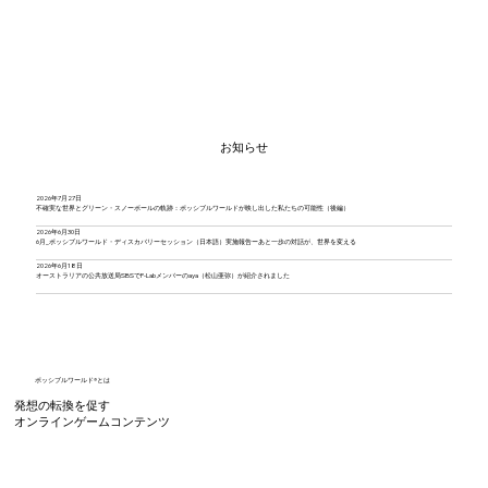
お知らせ
2026年7月27日
不確実な世界とグリーン・スノーボールの軌跡：ポッシブルワールドが映し出した私たちの可能性（後編）
2026年6月30日
6月_ポッシブルワールド・ディスカバリーセッション（日本語）実施報告ーあと一歩の対話が、世界を変える
2026年6月18日
オーストラリアの公共放送局SBSでP-Labメンバーのaya（松山亜弥）が紹介されました
ポッシブルワールド®とは
発想の転換を促す
オンラインゲームコンテンツ