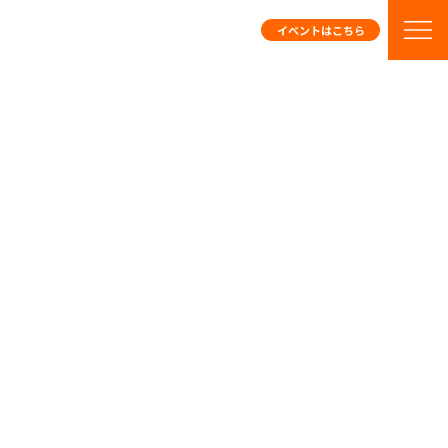
イベントはこちら
起こり得る未来を、自分事として体感する
シミュレーション研修