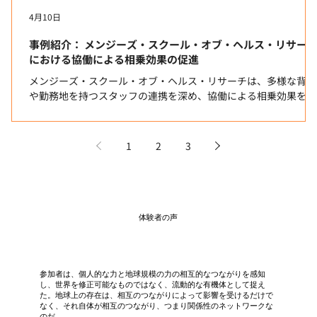
4月10日
事例紹介： メンジーズ・スクール・オブ・ヘルス・リサー
における協働による相乗効果の促進
メンジーズ・スクール・オブ・ヘルス・リサーチは、多様な背景
や勤務地を持つスタッフの連携を深め、協働による相乗効果を生
み出すことを目的に、ハイブリッド形式のポッシブルワールドの
ワークショップを開催しました。SDGsゲームを用いたシミュレ
ションを通じ、参加者は「頭での理解」を感覚を伴う「実践」へ
1
2
3
と結びつける体験をしました。序盤は自チームの目標に終始しが
ちだったものの、次第に「全体のために何が必要か」を問う視点
へと明確に変化し、深い一体感と達成感を共有しました。事後評
価ではメンバー間の認識のズレが収束して評価スコアも向上し、
全員が同じ方向を向いて協力し合うための強固な基盤が培われま
体験者の声
した。
参加者は、個人的な力と地球規模の力の相互的なつながりを感知
し、世界を修正可能なものではなく、流動的な有機体として捉え
た。地球上の存在は、相互のつながりによって影響を受けるだけで
なく、それ自体が相互のつながり、つまり関係性のネットワークな
のだ。