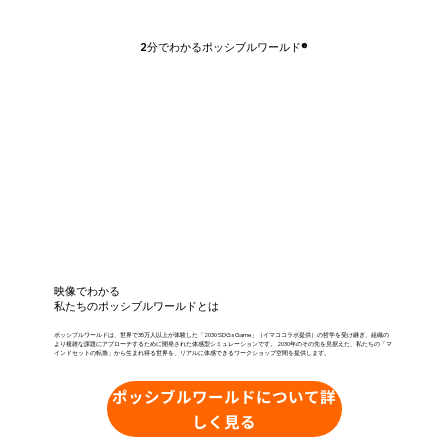
2分でわかるポッシブルワールド®
映像でわかる
私たちのポッシブルワールドとは
ポッシブルワールドは、世界で35万人以上が体験した「2030 SDGs Game」（イマココラボ提供）の哲学を受け継ぎ、組織の
より複雑な課題にアプローチするために開発された体感型シミュレーションです。 2030年のその先を見据えた、私たちの「マ
インドセットの転換」から生まれ得る世界を、リアルに体感できるワークショップ空間を提供します。
ポッシブルワールドについて詳
しく見る