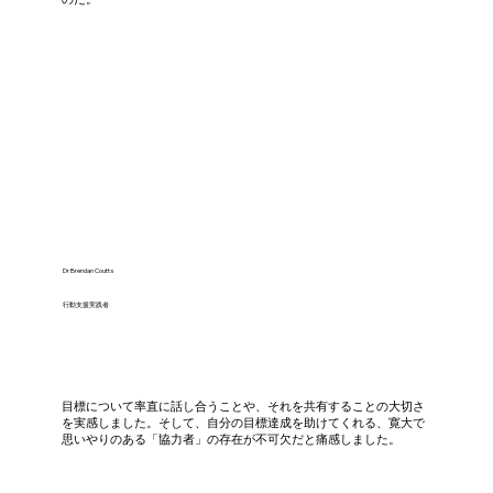
Dr Brendan Coutts
行動支援実践者
目標について率直に話し合うことや、それを共有することの大切さ
を実感しました。そして、自分の目標達成を助けてくれる、寛大で
思いやりのある「協力者」の存在が不可欠だと痛感しました。