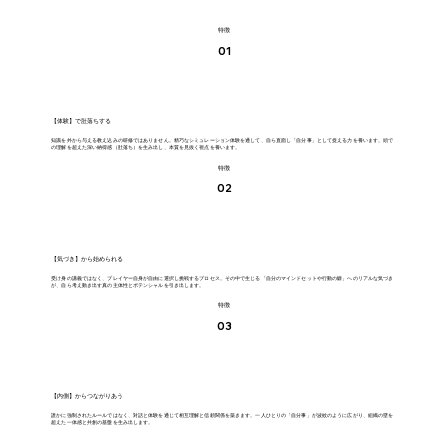
特徴
01
【体験】で肚落ちする
知識を外から与える教え込みの研修ではありません。精巧なシミュレーション体験を通して、自ら直面し「自分事」として捉える力を養います。頭で
の理解を超えた深い納得感（肚落ち）を生み出し、本質を見抜く視点を養います。
特徴
02
【気づき】から始められる
受け身の講義ではなく、プレイヤー自身が自由に選択し挑戦するプロセス。その中で生じる「自分のマインドセットや行動の癖」へのリアルな気づき
が、自ら考え動き出す真の主体性とポテンシャルを引き出します。
特徴
03
【内側】からつながりあう
誰かに強制されたルールではなく、対話と体験を通じて相互理解と信頼関係を築きます。一人ひとりの「自分事」が波紋のように広がり、組織の壁を
超えた一体感と共創の基盤を生み出します。