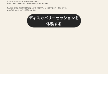
ディスカバリーセッションの後の可能性は無限大。
一度の「体験」で終わらせず、組織を持続的な変容へ導くために。
私たちは、皆さまの組織の現在地に合わせて「研修導入」と「自走するホスト育成」という、
2つの共創へのステップをご用意しています。
ディスカバリーセッションを
体験する