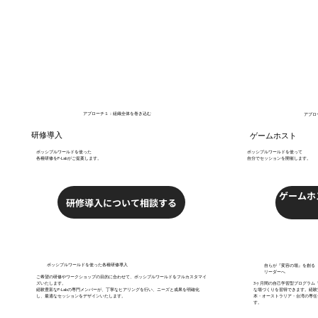
アプローチ１：組織全体を巻き込む
アプロ
研修導入
ゲームホスト
ポッシブルワールドを使った
ポッシブルワールドを使って
各種研修をP-Labがご提案します。
自分でセッションを開催します。
ゲームホ
研修導入について相談する
ポッシブルワールドを使った各種研修導入
自らが『変容の場』を創る
リーダーへ
ご希望の研修やワークショップの目的に合わせて、ポッシブルワールドをフルカスタマイ
ズいたします。
3ヶ月間の自己学習型プログラム「
経験豊富なP-Labの専門メンバーが、丁寧なヒアリングを行い、ニーズと成果を明確化
な場づくりを習得できます。経験
し、最適なセッションをデザインいたします。
本・オーストラリア・台湾の専任
す。