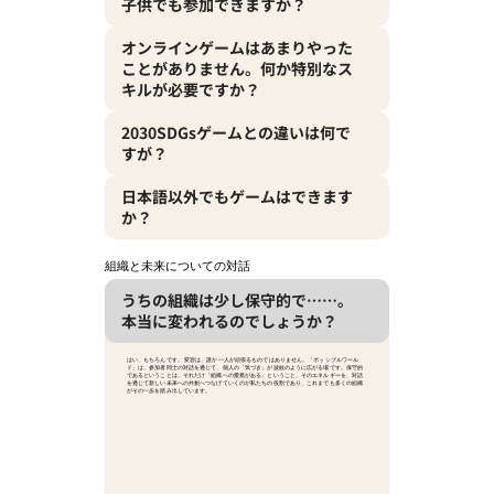
子供でも参加できますか？
オンラインゲームはあまりやった
ことがありません。何か特別なス
キルが必要ですか？
2030SDGsゲームとの違いは何で
すが？
日本語以外でもゲームはできます
か？
組織と未来についての対話
うちの組織は少し保守的で……。
本当に変われるのでしょうか？
はい、もちろんです。 変容は、誰か一人が頑張るものではありません。「ポッシブルワール
ド」は、参加者同士の対話を通じて、個人の「気づき」が波紋のように広がる場です。保守的
であるということは、それだけ「組織への愛着がある」ということ。そのエネルギーを、対話
を通じて新しい未来への共創へつなげていくのが私たちの役割であり、これまでも多くの組織
がその一歩を踏み出しています。