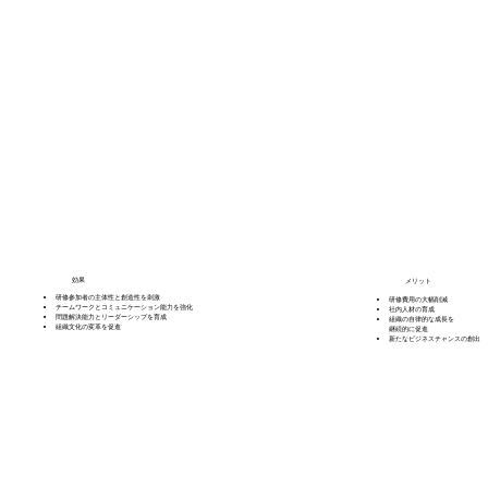
効果
メリット
研修参加者の主体性と創造性を刺激
研修費用の大幅削減
チームワークとコミュニケーション能力を強化
社内人材の育成
問題解決能力とリーダーシップを育成
組織の自律的な成長を
組織文化の変革を促進
継続的に促進
新たなビジネスチャンスの創出