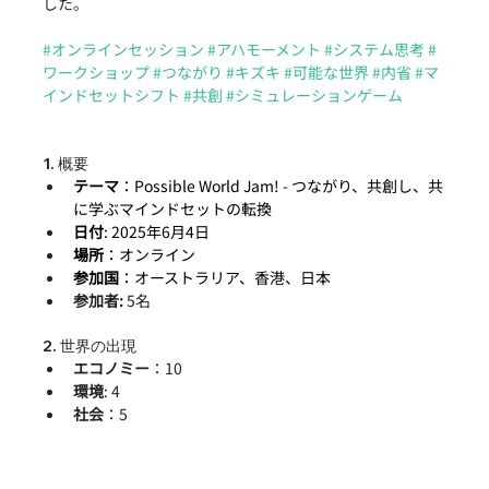
した。
#オンラインセッション
#アハモーメント
#システム思考
#
ワークショップ
#つながり
#キズキ
#可能な世界
#内省
#マ
インドセットシフト
#共創
#シミュレーションゲーム
1. 概要
テーマ
：Possible World Jam! - つながり、共創し、共
に学ぶマインドセットの転換
日付
: 2025年6月4日
場所
：オンライン
参加国
：オーストラリア、香港、日本
参加者:
 5名
2. 世界の出現
エコノミー
：10
環境
: 4
社会
：5