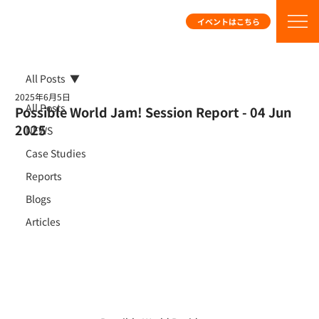
イベントはこちら
All Posts
2025年6月5日
All Posts
Possible World Jam! Session Report - 04 Jun
2025
NEWS
Case Studies
Reports
Blogs
Articles