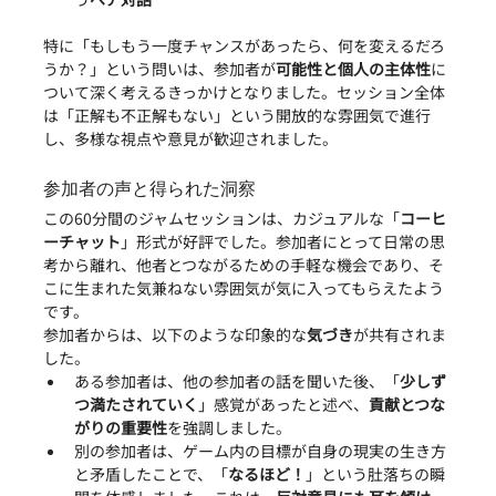
特に「もしもう一度チャンスがあったら、何を変えるだろ
うか？」という問いは、参加者が
可能性と個人の主体性
に
ついて深く考えるきっかけとなりました。セッション全体
は「正解も不正解もない」という開放的な雰囲気で進行
し、多様な視点や意見が歓迎されました。
参加者の声と得られた洞察
この60分間のジャムセッションは、カジュアルな「
コーヒ
ーチャット
」形式が好評でした。参加者にとって日常の思
考から離れ、他者とつながるための手軽な機会であり、そ
こに生まれた気兼ねない雰囲気が気に入ってもらえたよう
です。
参加者からは、以下のような印象的な
気づき
が共有されま
した。
ある参加者は、他の参加者の話を聞いた後、「
少しず
つ満たされていく
」感覚があったと述べ、
貢献とつな
がりの重要性
を強調しました。
別の参加者は、ゲーム内の目標が自身の現実の生き方
と矛盾したことで、「
なるほど！
」という肚落ちの瞬