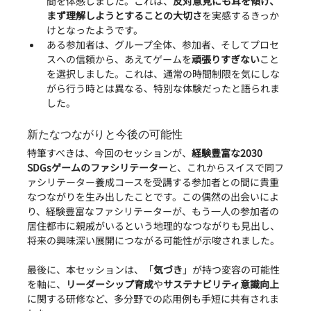
間を体感しました。これは、
反対意見にも耳を傾け、
まず理解しようとすることの大切さ
を実感するきっか
けとなったようです。
ある参加者は、グループ全体、参加者、そしてプロセ
スへの信頼から、あえてゲームを
頑張りすぎない
こと
を選択しました。これは、通常の時間制限を気にしな
がら行う時とは異なる、特別な体験だったと語られま
した。
新たなつながりと今後の可能性
特筆すべきは、今回のセッションが、
経験豊富な2030 
SDGsゲームのファシリテーター
と、これからスイスで同フ
ァシリテーター養成コースを受講する参加者との間に貴重
なつながりを生み出したことです。この偶然の出会いによ
り、経験豊富なファシリテーターが、もう一人の参加者の
居住都市に親戚がいるという地理的なつながりも見出し、
将来の興味深い展開につながる可能性が示唆されました。
最後に、本セッションは、「
気づき
」が持つ変容の可能性
を軸に、
リーダーシップ育成
や
サステナビリティ意識向上
に関する研修など、多分野での応用例も手短に共有されま