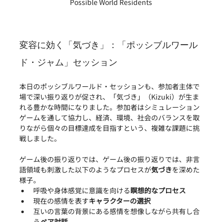
Possible World Residents
変容に効く「気づき」：「ポッシブルワール
ド・ジャム」セッション
本日のポッシブルワールド・セッションも、参加者主体で
場で深い振り返りが促され、「気づき」（Kizuki）が生ま
れる豊かな時間になりました。参加者はシミュレーション
ゲームを通して協力し、経済、環境、社会のバランスを取
りながら個々の目標達成を目指すという、複雑な課題に挑
戦しました。
ゲーム後の振り返りでは、ゲーム後の振り返りでは、非言
語領域も刺激した以下のようなプロセスが
気づき
を深めた
様子。
呼吸や身体感覚に意識を向ける
瞑想的なプロセス
現在の感情を表す
キャラクターの選択
互いの言葉の背景にある感情を想像しながら共有し合
う
ペア対話