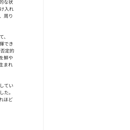
的な状
受け入れ
、周り
て、
揮でき
、否定的
を鮮や
生まれ
してい
した。
れほど