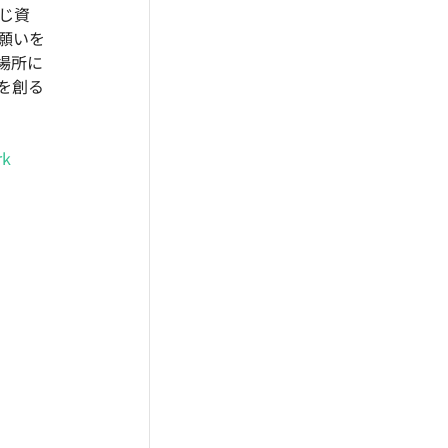
じ資
願いを
場所に
を創る
rk