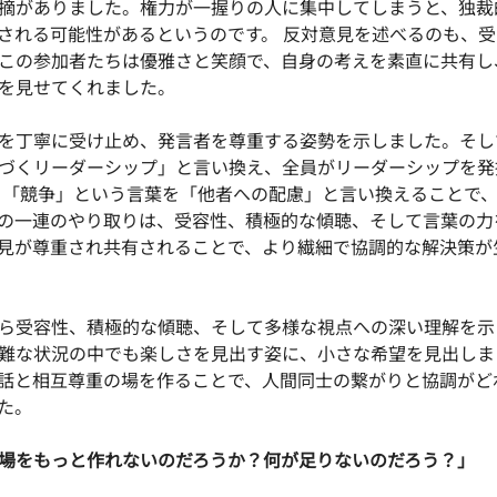
摘がありました。権力が一握りの人に集中してしまうと、独裁
される可能性があるというのです。 反対意見を述べるのも、
この参加者たちは優雅さと笑顔で、自身の考えを素直に共有し
を見せてくれました。
を丁寧に受け止め、発言者を尊重する姿勢を示しました。そし
づくリーダーシップ」と言い換え、全員がリーダーシップを発
、「競争」という言葉を「他者への配慮」と言い換えることで
の一連のやり取りは、受容性、積極的な傾聴、そして言葉の力
見が尊重され共有されることで、より繊細で協調的な解決策が
ら受容性、積極的な傾聴、そして多様な視点への深い理解を示
難な状況の中でも楽しさを見出す姿に、小さな希望を見出しま
話と相互尊重の場を作ることで、人間同士の繋がりと協調がど
た。
場をもっと作れないのだろうか？何が足りないのだろう？」