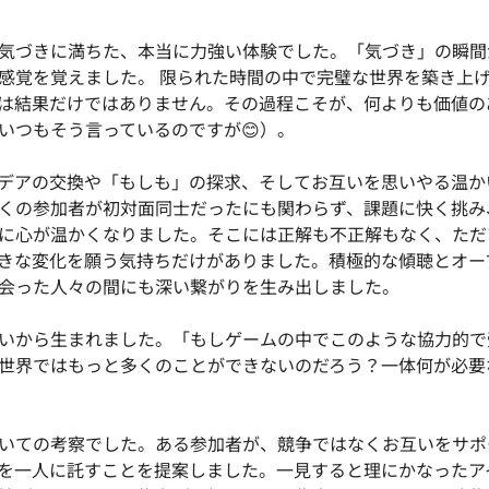
気づきに満ちた、本当に力強い体験でした。「気づき」の瞬間
感覚を覚えました。 限られた時間の中で完璧な世界を築き上
は結果だけではありません。その過程こそが、何よりも価値の
いつもそう言っているのですが😊）。
デアの交換や「もしも」の探求、そしてお互いを思いやる温か
くの参加者が初対面同士だったにも関わらず、課題に快く挑み
に心が温かくなりました。そこには正解も不正解もなく、ただ
きな変化を願う気持ちだけがありました。積極的な傾聴とオー
会った人々の間にも深い繋がりを生み出しました。
いから生まれました。「もしゲームの中でこのような協力的で
世界ではもっと多くのことができないのだろう？一体何が必要
いての考察でした。ある参加者が、競争ではなくお互いをサポ
を一人に託すことを提案しました。一見すると理にかなったア