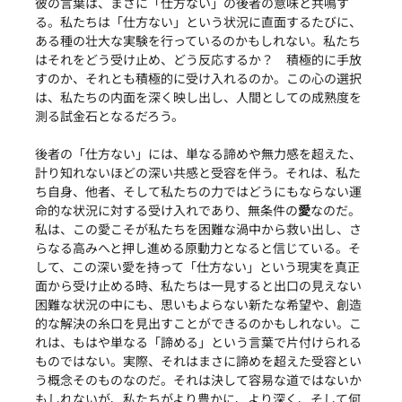
彼の言葉は、まさに「仕方ない」の後者の意味と共鳴す
る。私たちは「仕方ない」という状況に直面するたびに、
ある種の壮大な実験を行っているのかもしれない。私たち
はそれをどう受け止め、どう反応するか？　積極的に手放
すのか、それとも積極的に受け入れるのか。この心の選択
は、私たちの内面を深く映し出し、人間としての成熟度を
測る試金石となるだろう。
後者の「仕方ない」には、単なる諦めや無力感を超えた、
計り知れないほどの深い共感と受容を伴う。それは、私た
ち自身、他者、そして私たちの力ではどうにもならない運
命的な状況に対する受け入れであり、無条件の
愛
なのだ。
私は、この愛こそが私たちを困難な渦中から救い出し、さ
らなる高みへと押し進める原動力となると信じている。そ
して、この深い愛を持って「仕方ない」という現実を真正
面から受け止める時、私たちは一見すると出口の見えない
困難な状況の中にも、思いもよらない新たな希望や、創造
的な解決の糸口を見出すことができるのかもしれない。こ
れは、もはや単なる「諦める」という言葉で片付けられる
ものではない。実際、それはまさに諦めを超えた受容とい
う概念そのものなのだ。それは決して容易な道ではないか
もしれないが、私たちがより豊かに、より深く、そして何