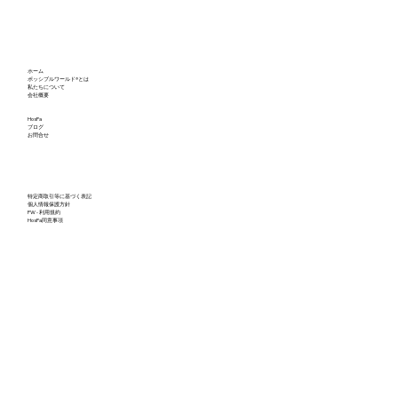
何もないから生まれる：余白が導く創造
ホーム
とつながり
ポッシブルワールド®とは
私たちについて
会社概要
HosPa
ブログ
お問合せ
特定商取引等に基づく表記
個人情報保護方針
PW - 利用規約
HosPa同意事項