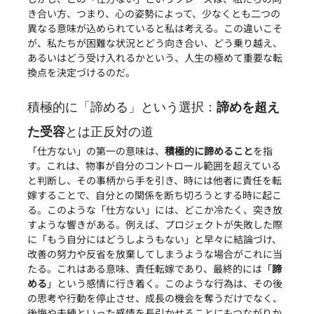
き合い方、つまり、心の姿勢によって、少なくとも二つの
異なる意味が込められていると私は考える。この違いこそ
が、私たちが困難な状況とどう向き合い、どう乗り越え、
あるいはどう受け入れるかという、人生の極めて重要な転
換点を決定づけるのだ。
積極的に「諦める」という選択：
諦めを超え
た受容
とは正反対の道
「仕方ない」の第一の意味は、
積極的に諦めること
を指
す。これは、物事が自分のコントロール範囲を超えている
と判断し、その事柄から手を引き、時には他者に責任を転
嫁することで、自分との関係を断ち切ろうとする時に起こ
る。このような「仕方ない」には、どこか冷たく、突き放
すような響きがある。例えば、プロジェクトが失敗した際
に「もう自分にはどうしようもない」と早々に結論づけ、
改善の努力や反省を放棄してしまうような場合がこれに当
たる。これはある意味、責任転嫁であり、最終的には「
諦
める
」という感情に行き着く。このような行為は、その後
の思考や行動を停止させ、成長の機会を奪うだけでなく、
後悔や未練といった感情を長引かせることにもつながりか