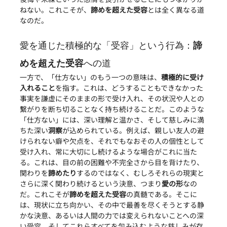
ねない。これこそが、
諦めを超えた受容
とは全く異なる道
なのだ。
愛を通じた積極的な「受容」という行為：
諦
めを超えた受容
への道
一方で、「仕方ない」のもう一つの意味は、
積極的に受け
入れること
を指す。これは、どうすることもできなかった
事実を謙虚にそのままの形で受け入れ、その状況や人との
繋がりを断ち切ることなく持ち続けることだ。このような
「仕方ない」には、深い理解と温かさ、そして慈しみに満
ちた深い
洞察
が込められている。例えば、親しい友人の避
けられない癖や欠点を、それでもなおその人の個性として
受け入れ、常に大切にし続けるような場合がこれに当た
る。これは、目の前の困難や不完全さから目を背けたり、
関わりを
諦めたり
するのではなく、むしろそれらの現実と
さらに深く関わり続けるという決意、つまり
愛の形
なの
だ。これこそが
諦めを超えた受容
の真髄である。そこに
は、現状に立ち向かい、その中で最善を尽くそうとする静
かな決意、あるいは人間の力では変えられないことへの深
い受容、そしてこれらすべてを包み込むような慈しみが存