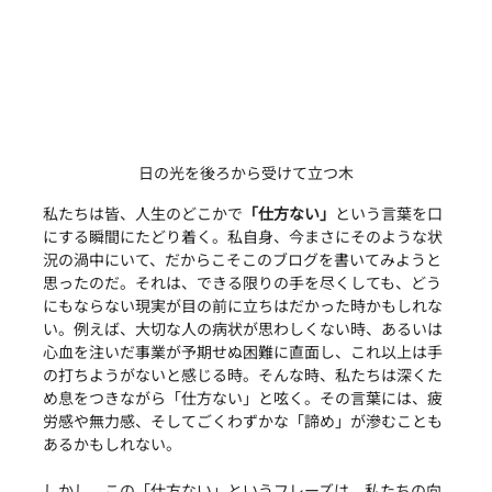
日の光を後ろから受けて立つ木
私たちは皆、人生のどこかで
「仕方ない」
という言葉を口
にする瞬間にたどり着く。私自身、今まさにそのような状
況の渦中にいて、だからこそこのブログを書いてみようと
思ったのだ。それは、できる限りの手を尽くしても、どう
にもならない現実が目の前に立ちはだかった時かもしれな
い。例えば、大切な人の病状が思わしくない時、あるいは
心血を注いだ事業が予期せぬ困難に直面し、これ以上は手
の打ちようがないと感じる時。そんな時、私たちは深くた
め息をつきながら「仕方ない」と呟く。その言葉には、疲
労感や無力感、そしてごくわずかな「諦め」が滲むことも
あるかもしれない。
しかし、この「仕方ない」というフレーズは、私たちの向