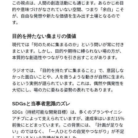
この視点は、人間の創造活動にも通じます。あらかじめ目
的や意味づけがなされていない空間、つまり「余白」こそ
が、自由な発想や新たな価値を生み出す土壌となるので
す。
目的を持たない集まりの価値
現代では「何のために集まるのか」という問いが常に付き
まといます。しかし、目的や期待に縛られない場の方が、
本質的な創造性やつながりを引き出すことがあります。
ラジオでは、「目的を持たずに集まること」で、意図しな
かった面白いことや、人を救うような動きが自然に生まれ
るという実例が語られています。これは、偶然や偶発性を
大切にし、場の力に委ねる姿勢の表れでもあります。
SDGsと当事者意識のズレ
SDGs（持続可能な開発目標）は、多くのプランやイニシ
アチブによって支えられていますが、達成率はいまだ15％
前後にとどまっています。この背景には、「計画が足りな
い」のではなく、「一人ひとりの自覚やつながり」が不足
しているという指摘がありました。