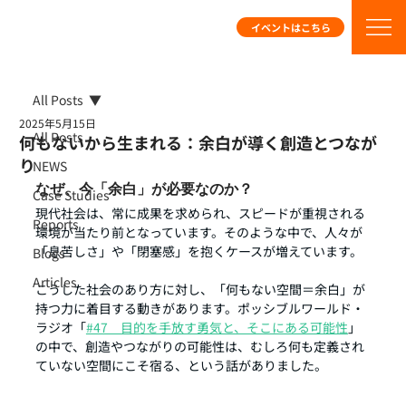
イベントはこちら
All Posts
2025年5月15日
All Posts
何もないから生まれる：余白が導く創造とつなが
り
NEWS
なぜ、今「余白」が必要なのか？
Case Studies
現代社会は、常に成果を求められ、スピードが重視される
Reports
環境が当たり前となっています。そのような中で、人々が
「息苦しさ」や「閉塞感」を抱くケースが増えています。
Blogs
Articles
こうした社会のあり方に対し、「何もない空間＝余白」が
持つ力に着目する動きがあります。ポッシブルワールド・
ラジオ「
#47　目的を手放す勇気と、そこにある可能性
」
の中で、創造やつながりの可能性は、むしろ何も定義され
ていない空間にこそ宿る、という話がありました。