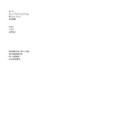
不確実な世界とグリーン・スノーボール
ホーム
の軌跡：ポッシブルワールドが映し出し
ポッシブルワールド®とは
私たちについて
会社概要
た私たちの可能性（後編）
HosPa
ブログ
お問合せ
特定商取引等に基づく表記
個人情報保護方針
PW - 利用規約
HosPa同意事項