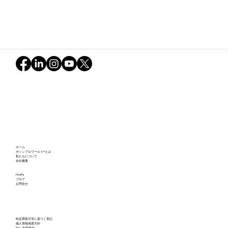
ホーム
ポッシブルワールド®とは
私たちについて
会社概要
「ポッシブルワールド・ラジオ」対談シリーズ第
HosPa
ブログ
お問合せ
4弾の配信を開始
特定商取引等に基づく表記
個人情報保護方針
PW - 利用規約