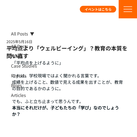
イベントはこちら
All Posts
2025年5月16日
All Posts
平均点より「ウェルビーイング」？教育の本質を
問い直す
NEWS
「平均点を上げるように」
Case Studies
Reports
これは、学校現場ではよく聞かれる言葉です。
成績を上げること、数値で見える成果を出すことが、教育
Blogs
の目的であるかのように。
Articles
でも、ふと立ち止まって思うんです。
本当にそれだけが、子どもたちの「学び」なのでしょう
か？