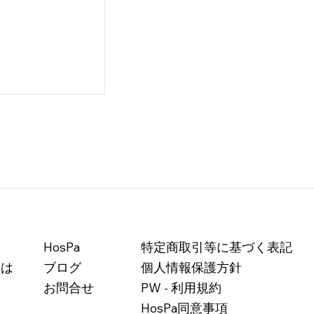
放し、オファー
HosPa
特定商取引等に基づく表記
世界へ：ポッシ
とは
ブログ
個人情報保護方針
が映し出した私
（前編）
お問合せ
PW - 利用規約
HosPa同意事項