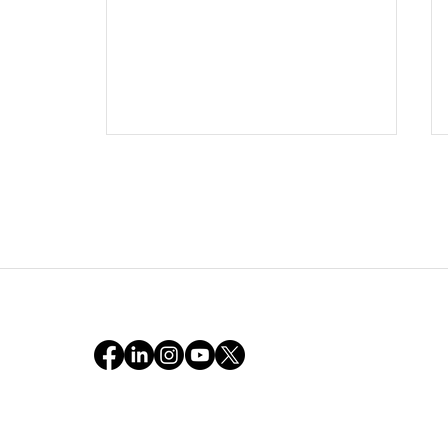
「できない」から「どうすれ
ばできるか」へのシフト：17
歳の娘の初単独中距離ドライ
ブと、可能性を開く対話