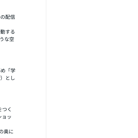
弾の配信
活動する
うな空
務め「学
r）とし
をつく
ショッ
の奥に