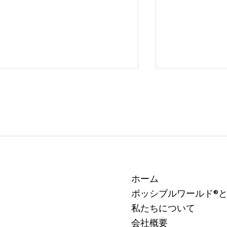
不確実な世界とグリーン・ス
思考の枠を手
ホーム
ノーボールの軌跡：ポッシブ
とレシーブの
ポッシブルワールド®
ルワールドが映し出した私た
ブルワールド
ちの可能性（後編）
たちの可能性
私たちについて
会社概要