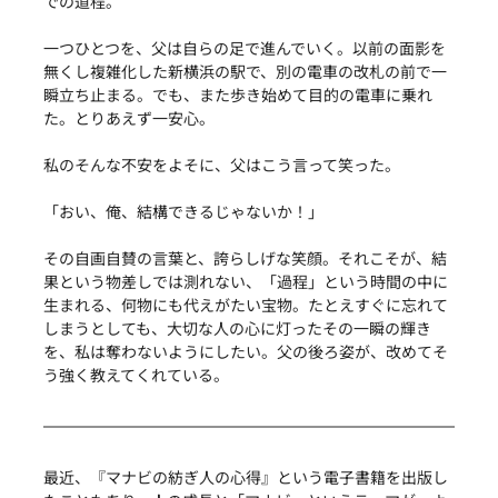
での道程。
一つひとつを、父は自らの足で進んでいく。以前の面影を
無くし複雑化した新横浜の駅で、別の電車の改札の前で一
瞬立ち止まる。でも、また歩き始めて目的の電車に乗れ
た。とりあえず一安心。
私のそんな不安をよそに、父はこう言って笑った。 
「おい、俺、結構できるじゃないか！」
その自画自賛の言葉と、誇らしげな笑顔。それこそが、結
果という物差しでは測れない、「過程」という時間の中に
生まれる、何物にも代えがたい宝物。たとえすぐに忘れて
しまうとしても、大切な人の心に灯ったその一瞬の輝き
を、私は奪わないようにしたい。父の後ろ姿が、改めてそ
う強く教えてくれている。
最近、『マナビの紡ぎ人の心得』という電子書籍を出版し