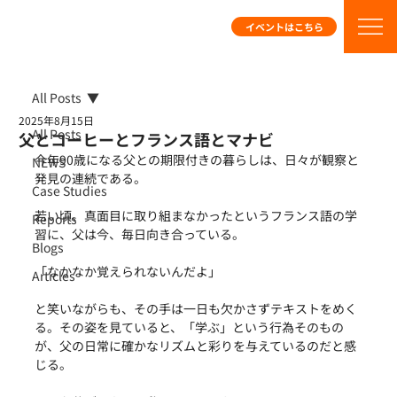
イベントはこちら
All Posts
2025年8月15日
All Posts
父とコーヒーとフランス語とマナビ
今年90歳になる父との期限付きの暮らしは、日々が観察と
NEWS
発見の連続である。
Case Studies
若い頃、真面目に取り組まなかったというフランス語の学
Reports
習に、父は今、毎日向き合っている。
Blogs
「なかなか覚えられないんだよ」
Articles
と笑いながらも、その手は一日も欠かさずテキストをめく
る。その姿を見ていると、「学ぶ」という行為そのもの
が、父の日常に確かなリズムと彩りを与えているのだと感
じる。