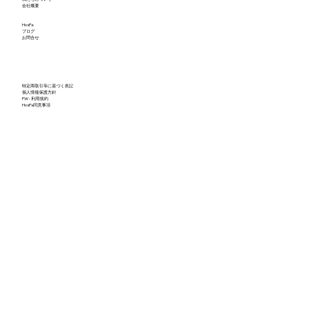
会社概要
HosPa
ブログ
お問合せ
特定商取引等に基づく表記
個人情報保護方針
PW - 利用規約
HosPa同意事項