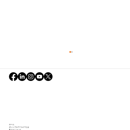
道具と生きるとは。― テクノロジーと共
ホーム
生するために
ポッシブルワールド®とは
私たちについて