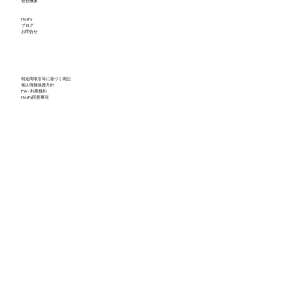
会社概要
HosPa
ブログ
お問合せ
特定商取引等に基づく表記
個人情報保護方針
PW - 利用規約
HosPa同意事項