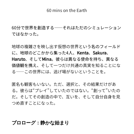
60 mins on the Earth
60分で世界を創造する——それはただのシミュレーション
ではなかった。
地球の複雑さを映し出す仮想の世界
という名のフィールド
に、地球のどこかから集った4人、
Kenta
、
Sakura
、
Haruto
、そして
Mina
。彼らは異なる使命を持ち、異なる
価値観を携え、
そして一つだけ共通の真実を知ることにな
る——この世界には、逃げ場がないということを。
匿名も観客もいない。ただ、選択と、その結果だけがあ
る。彼らは“プレイ”していたのではない。“創って”いたの
だ。そしてその創造の中で、互いを、そして自分自身を見
つめ直すことになった。
プロローグ：静かな始まり