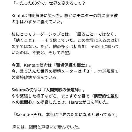
「…たった60分で、世界を変えろって？」 
Kentaは自嘲気味に笑った。静かにモニターの前に座る彼
の手はわずかに震えていた。
彼にとってリーダーシップとは、「語ること」ではなく、
「聴くこと」——そう信じていた。
この世界に入るのは初
めてではない。だが、他の多くは初参加。 その目に映って
いたのは、不安と、そして希望。
今回、Kentaの使命は『
環境保護の闘士
』。
今、乗り込んだ世界の環境メーターは「３」、
地球規模で
の環境破壊が進んでいる。
Sakuraの使命は『
人間賛歌の伝道師
』。
やや緊張した様子ながら、まっすぐな目で『
慣習的性差別
への無関心
』を提案したとき、Harutoが口を開いた。
「Sakura…それ、本当に世界のためになると思ってる？」
声には、疑問と戸惑いが滲んでいた。