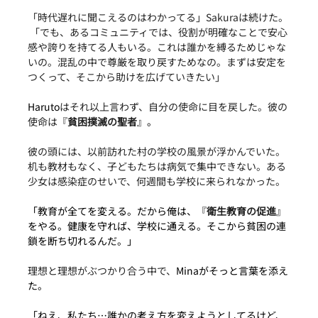
「時代遅れに聞こえるのはわかってる」Sakuraは続けた。
 「でも、あるコミュニティでは、役割が明確なことで安心
感や誇りを持てる人もいる。これは誰かを縛るためじゃな
いの。混乱の中で尊厳を取り戻すためなの。まずは安定を
つくって、そこから助けを広げていきたい」
Haruto
はそれ以上言わず、自分の使命に目を戻した。彼の
使命は
『
貧困撲滅の聖者
』。
彼の頭には、以前訪れた村の学校の風景が浮かんでいた。
机も教材もなく、子どもたちは病気で集中できない。ある
少女は感染症のせいで、何週間も学校に来られなかった。
「教育が全てを変える。だから俺は、『
衛生教育の促進
』
をやる。健康を守れば、学校に通える。そこから貧困の連
鎖を断ち切れるんだ。」
理想と理想がぶつかり合う中で、
Minaがそっと言葉を添え
た。
「ねえ、私たち…誰かの考え方を変えようとしてるけど、