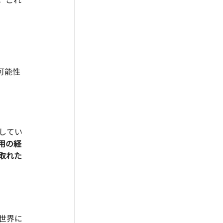
可能性
してい
用の経
取れた
世界に