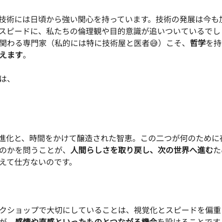
技術には日頃から強い関心を持っています。技術の発展は今も
スピードに、私たちの倫理観や目的意識が追いついているでし
関わる専門家（私的には特に技術屋と医者😅）こそ、
哲学
を持
えます
。
は、
進化と、時間をかけて醸造された智恵。この二つが何のために
のかを問うことが、
人間らしさを取り戻し、次の世界へ進む
た
えて仕方ないのです。
クショップで大切にしていることは、視覚化とスピードを偏重
が、
感情や直感といったものとつながる機会
を設けることです