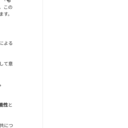
、「
も
。この
ます。
による
して意
。
能性
と
共につ