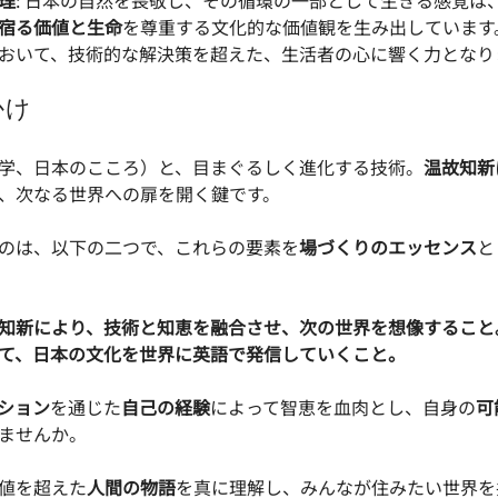
理
: 日本の自然を畏敬し、その循環の一部として生きる感覚は
宿る価値と生命
を尊重する文化的な価値観を生み出しています
おいて、技術的な解決策を超えた、生活者の心に響く力となり
かけ
学、日本のこころ）と、目まぐるしく進化する技術。
温故知新
、次なる世界への扉を開く鍵です。
のは、以下の二つで、これらの要素を
場づくりのエッセンス
と
知新により、技術と知恵を融合させ、次の世界を想像すること
て、日本の文化を世界に英語で発信していくこと。
ション
を通じた
自己の経験
によって智恵を血肉とし、自身の
可
ませんか。
値を超えた
人間の物語
を真に理解し、みんなが住みたい世界を