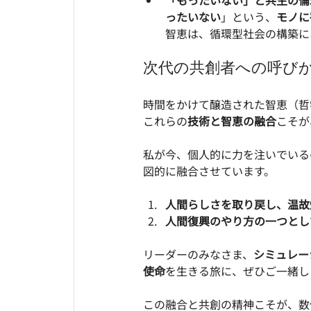
「もったいない」と共生の倫
ったいない
」という、
モノに
智恵は、循環型社会の構築に
次代の共創者への呼び
時間をかけて醸造された智恵（哲
これらの
技術と智恵の融合
こそが
私が今、個人的に力を注いでいる
図的に融合させています。
人間らしさを取り戻し、温故
人間復興のやり方の一つとし
リーダーのみなさま、
シミュレー
使命
を生きる旅に、ぜひご一緒し
この融合と共創の精神こそが、数