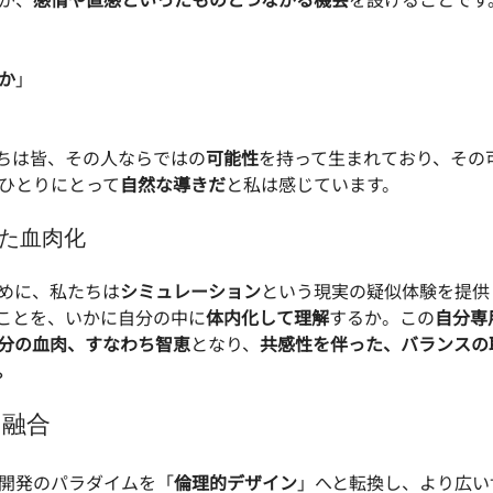
か
」
ちは皆、その人ならではの
可能性
を持って生まれており、その
ひとりにとって
自然な導きだ
と私は感じています。
た血肉化
めに、私たちは
シミュレーション
という現実の疑似体験を提供
ことを、いかに自分の中に
体内化して理解
するか。この
自分専
分の血肉、すなわち智恵
となり、
共感性を伴った、バランスの
。
の融合
開発のパラダイムを「
倫理的デザイン
」へと転換し、より広い