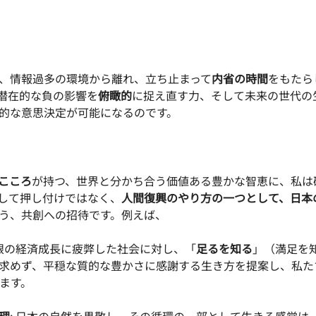
、情報過多の環境から離れ、立ち止まって
内省の時間
をもたら
潜在的な負の影響を
俯瞰的
に捉え直す力、そして未来の世代の
的な意思決定が可能になるのです。
こころ
が持つ、世界と分かち合う価値ある豊かな智恵に、私は
して押し付けではなく、
人間復興のやり方の一つとして、日本
う、共創への招待です。例えば、
無限の経済成長に疲弊した社会に対し、「
足るを知る
」（満足を
求めず、平穏な質的な豊かさに感謝する生き方を提案し、私た
します。