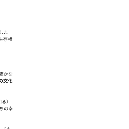
しま
生存権
確かな
の文化
知る）
ちの幸