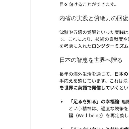
目を向けることができます。
内省の実践と俯瞰力の回復
沈黙や五感の覚醒といった実践は
す。これにより、技術の貢献度や
を考慮に入れた
ロングターミズム
日本の智恵を世界へ贈る
長年の海外生活を通じて、
日本の
手応えを感じています。これは決
を世界に英語で発信していく
とい
「足るを知る」の幸福論
: 
という精神は、過度な競争を
福（Well-being）を再定義