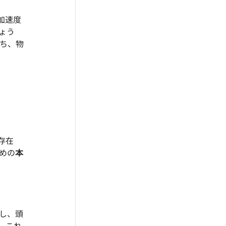
加速度
ょう
ち、物
存在
めの
本
し、頭
。これ