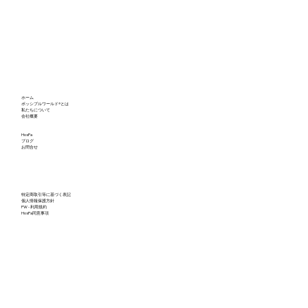
スコアボードの向こう側：シドニー大学
ホーム
の未来のリーダーたちから学ぶこと
ポッシブルワールド®とは
私たちについて
会社概要
HosPa
ブログ
お問合せ
特定商取引等に基づく表記
個人情報保護方針
PW - 利用規約
HosPa同意事項