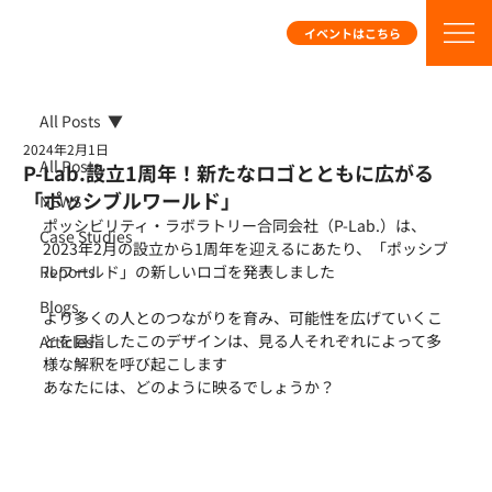
イベントはこちら
All Posts
2024年2月1日
All Posts
P-Lab.設立1周年！新たなロゴとともに広がる
「ポッシブルワールド」
NEWS
ポッシビリティ・ラボラトリー合同会社（P-Lab.）は、
Case Studies
2023年2月の設立から1周年を迎えるにあたり、「ポッシブ
Reports
ルワールド」の新しいロゴを発表しました
Blogs
より多くの人とのつながりを育み、可能性を広げていくこ
とを目指したこのデザインは、見る人それぞれによって多
Articles
様な解釈を呼び起こします
あなたには、どのように映るでしょうか？