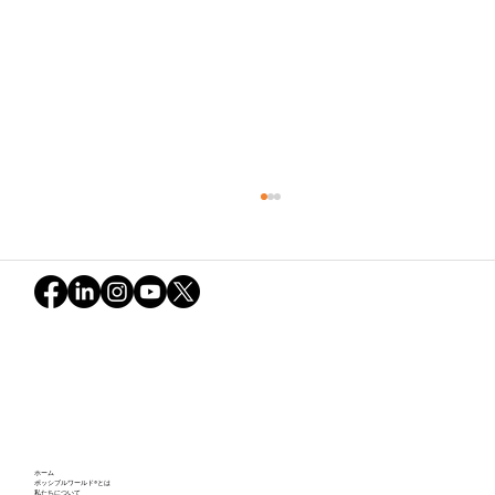
不確実な世界とグリーン・スノーボール
ホーム
の軌跡：ポッシブルワールドが映し出し
ポッシブルワールド®とは
私たちについて