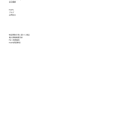
会社概要
た私たちの可能性（後編）
HosPa
ブログ
お問合せ
特定商取引等に基づく表記
個人情報保護方針
PW - 利用規約
HosPa同意事項