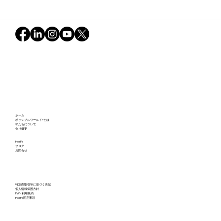
不確実な世界とグリーン・スノーボール
ホーム
の軌跡：ポッシブルワールドが映し出し
ポッシブルワールド®とは
私たちについて
会社概要
た私たちの可能性（後編）
HosPa
ブログ
お問合せ
特定商取引等に基づく表記
個人情報保護方針
PW - 利用規約
HosPa同意事項