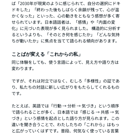
ば「2030年が現実のように感じられて、自分の選択にドキ
ドキした」「終わった後もしばらく余韻が残って、心が温
かくなった」といった、心の動きをともなう感想が多く寄
せられています。日本語話者は、「感情」や「内面の変
化」に元づいた表現が多く見られました。 構造的に分析す
るというよりも、「そのとき何を感じたか」「どんな気持
ちが動いたか」に焦点を当てて語られる傾向があります。
ことばが変える「これからの私」
同じ体験をしても、使う言語によって、見え方や語り方は
変わります。
ですが、それは対立ではなく、むしろ「多様性」の証であ
り、私たちの対話に新しい広がりをもたらしてくれるもの
です。
たとえば、英語では「行動 → 分析 → 気づき」という順序
で語られることが多く、日本語では「感じる → 共感 → 気
づき」という感情を起点とした語り方が見られます。この
違いを聞き合うことで、わたしたちの「これから」はもっ
と広がっていくはずです。普段、何気なく使っている言葉