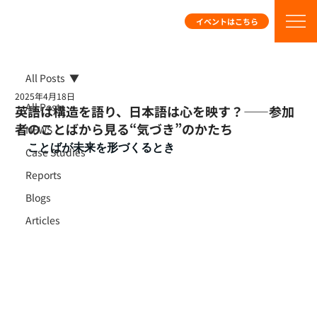
イベントはこちら
All Posts
2025年4月18日
All Posts
英語は構造を語り、日本語は心を映す？——参加
者のことばから見る“気づき”のかたち
NEWS
ことばが未来を形づくるとき
Case Studies
Reports
Blogs
Articles