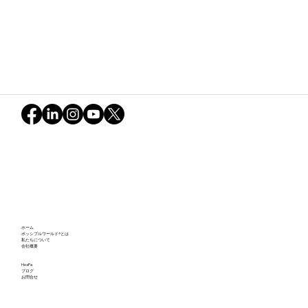
ホーム
種を蒔くように─この可能性の世界で─
ポッシブルワールド®とは
私たちについて
会社概要
HosPa
ブログ
お問合せ