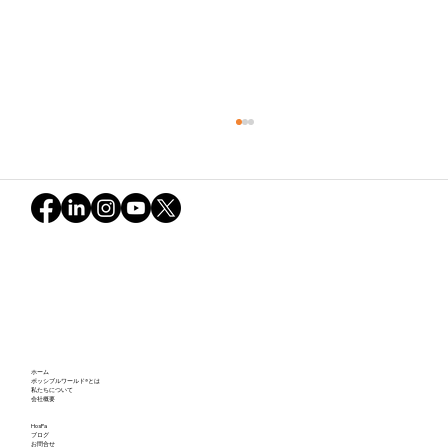
不確実な世界とグリーン・スノーボール
ホーム
の軌跡：ポッシブルワールドが映し出し
ポッシブルワールド®とは
私たちについて
会社概要
た私たちの可能性（後編）
HosPa
ブログ
お問合せ