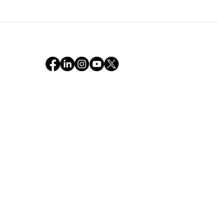
「できない」から「どうすれ
ばできるか」へのシフト：17
歳の娘の初単独中距離ドライ
ブと、可能性を開く対話