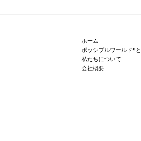
不確実な世界とグリーン・ス
思考の枠を手
ホーム
ノーボールの軌跡：ポッシブ
とレシーブの
ポッシブルワールド®
ルワールドが映し出した私た
ブルワールド
ちの可能性（後編）
たちの可能性
私たちについて
会社概要