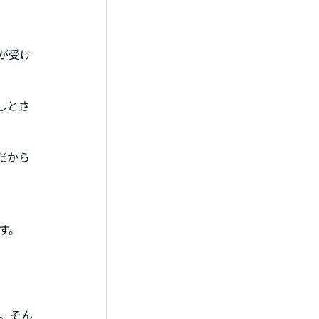
が受け
しとさ
だから
す。
。そん