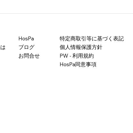
放し、オファー
HosPa
特定商取引等に基づく表記
世界へ：ポッシ
とは
ブログ
個人情報保護方針
が映し出した私
（前編）
お問合せ
PW - 利用規約
HosPa同意事項