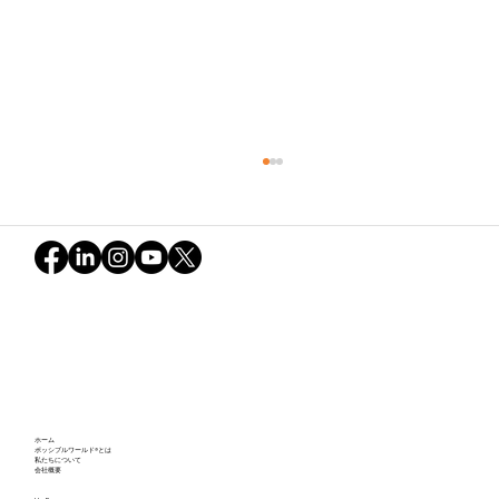
不確実な世界とグリーン・スノーボール
ホーム
の軌跡：ポッシブルワールドが映し出し
ポッシブルワールド®とは
私たちについて
会社概要
た私たちの可能性（後編）