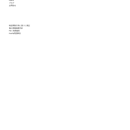
HosPa
ブログ
お問合せ
特定商取引等に基づく表記
個人情報保護方針
PW - 利用規約
HosPa同意事項