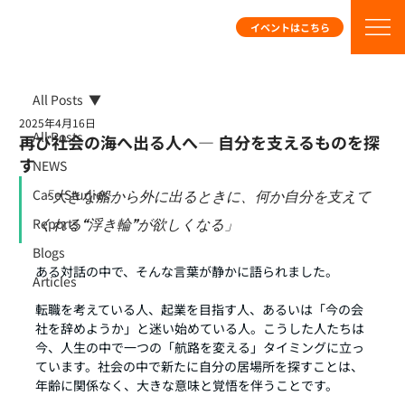
イベントはこちら
All Posts
2025年4月16日
All Posts
再び社会の海へ出る人へ― 自分を支えるものを探
す
NEWS
Case Studies
「大きな船から外に出るときに、何か自分を支えて
Reports
くれる“浮き輪”が欲しくなる」
Blogs
ある対話の中で、そんな言葉が静かに語られました。
Articles
転職を考えている人、起業を目指す人、あるいは「今の会
社を辞めようか」と迷い始めている人。こうした人たちは
今、人生の中で一つの「航路を変える」タイミングに立っ
ています。社会の中で新たに自分の居場所を探すことは、
年齢に関係なく、大きな意味と覚悟を伴うことです。