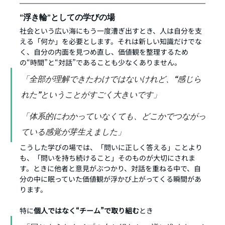
“浮き輪”としての学びの場
社会という広い海にもう一度漕ぎ出すとき、人は自分を支
える「何か」を必要とします。それは新しい知識だけでな
く、自分の内面を見つめ直し、価値観を整理するため
の“時間”と“対話”であることも少なくありません。
「全部が理解できたわけではないけれど、“感じら
れた”ということがすごく大きいです」
「体系的にわかっていなくても、どこかでつながっ
ている感覚が芽生えました」
こうした学びの場では、「問いに正しく答える」ことより
も、「問いを持ち続けること」そのものが大切にされま
す。ときに他者と意見がぶつかり、対話を重ねる中で、自
分の中に眠っていた価値観が浮かび上がってくる瞬間があ
ります。
特に
個人ではなく“チーム”で取り組む
とき