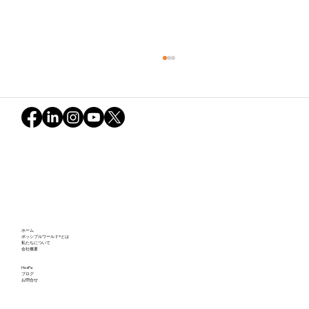
不確実な世界とグリーン・スノーボール
ホーム
の軌跡：ポッシブルワールドが映し出し
ポッシブルワールド®とは
私たちについて
会社概要
た私たちの可能性（後編）
HosPa
ブログ
お問合せ