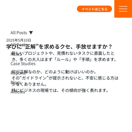
イベントはこちら
All Posts
2025年5月10日
All Posts
学びに“正解”を求めるクセ、手放せますか？
新しいプロジェクトや、見慣れないタスクに直面したと
NEWS
き、多くの大人はまず「ルール」や「手順」を求めます。
Case Studies
何が正解なのか、どのように動けばいいのか。
Reports
その“ガイドライン”が提示されないと、不安に感じる方は
Blogs
少なくありません。
特にビジネスの現場では、その傾向が強く表れます。
Articles