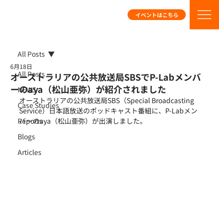
イベントはこちら
All Posts
6月18日
All Posts
オーストラリアの公共放送局SBSでP-Labメンバ
ーのaya（松山亜弥）が紹介されました
NEWS
オーストラリアの公共放送局SBS（Special Broadcasting 
Case Studies
Service）日本語放送のポッドキャスト番組に、P-Labメン
Reports
バーのaya（松山亜弥）が出演しました。
Blogs
Articles