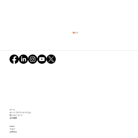
6月_ポッシブルワールド・ディスカバリ
ホーム
ーセッション（日本語）実施報告ーあと
ポッシブルワールド®とは
私たちについて
会社概要
一歩の対話が、世界を変える
HosPa
ブログ
お問合せ