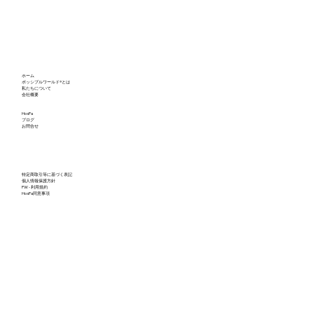
不確実な世界とグリーン・スノーボール
ホーム
の軌跡：ポッシブルワールドが映し出し
ポッシブルワールド®とは
私たちについて
会社概要
た私たちの可能性（後編）
HosPa
ブログ
お問合せ
特定商取引等に基づく表記
個人情報保護方針
PW - 利用規約
HosPa同意事項