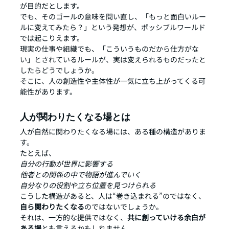
が目的だとします。
でも、そのゴールの意味を問い直し、「もっと面白いルー
ルに変えてみたら？」という発想が、ポッシブルワールド
では起こりえます。
現実の仕事や組織でも、「こういうものだから仕方がな
い」とされているルールが、実は変えられるものだったと
したらどうでしょうか。
そこに、人の創造性や主体性が一気に立ち上がってくる可
能性があります。
人が関わりたくなる場とは
人が自然に関わりたくなる場には、ある種の構造がありま
す。
たとえば、
自分の行動が世界に影響する
他者との関係の中で物語が進んでいく
自分なりの役割や立ち位置を見つけられる
こうした構造があると、人は“巻き込まれる”のではなく、
自ら関わりたくなる
のではないでしょうか。
それは、一方的な提供ではなく、
共に創っていける余白が
ある場
とも言えるかもしれません。