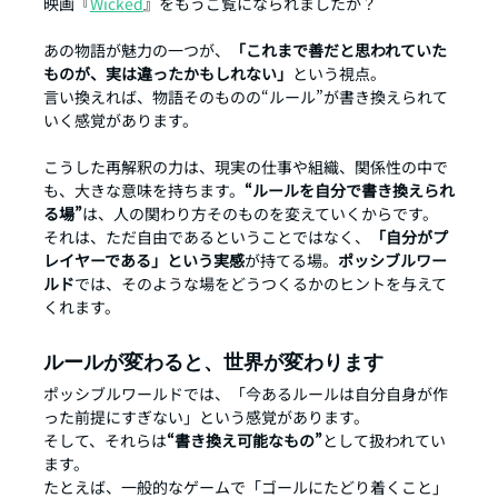
映画『
Wicked
』をもうご覧になられましたか？
あの物語が魅力の一つが、
「これまで善だと思われていた
ものが、実は違ったかもしれない」
という視点。
言い換えれば、物語そのものの“ルール”が書き換えられて
いく感覚があります。
こうした再解釈の力は、現実の仕事や組織、関係性の中で
も、大きな意味を持ちます。
“ルールを自分で書き換えられ
る場”
は、人の関わり方そのものを変えていくからです。
それは、ただ自由であるということではなく、
「自分がプ
レイヤーである」という実感
が持てる場。
ポッシブルワー
ルド
では、そのような場をどうつくるかのヒントを与えて
くれます。
ルールが変わると、世界が変わります
ポッシブルワールドでは、「今あるルールは自分自身が作
った前提にすぎない」という感覚があります。
そして、それらは
“書き換え可能なもの”
として扱われてい
ます。
たとえば、一般的なゲームで「ゴールにたどり着くこと」